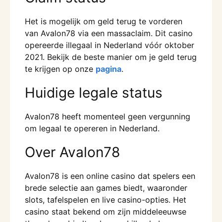
Het is mogelijk om geld terug te vorderen
van Avalon78 via een massaclaim. Dit casino
opereerde illegaal in Nederland vóór oktober
2021. Bekijk de beste manier om je geld terug
te krijgen op onze
pagina
.
Huidige legale status
Avalon78 heeft momenteel geen vergunning
om legaal te opereren in Nederland.
Over Avalon78
Avalon78 is een online casino dat spelers een
brede selectie aan games biedt, waaronder
slots, tafelspelen en live casino-opties. Het
casino staat bekend om zijn middeleeuwse