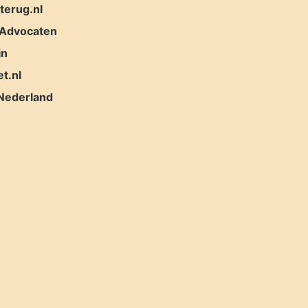
terug.nl
 Advocaten
in
t.nl
Nederland