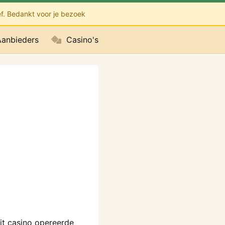
ef. Bedankt voor je bezoek
anbieders
Casino's
it casino opereerde