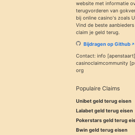
website met informatie ov
terugvorderen van gokver
bij online casino's zoals U
Vind de beste aanbieders
claim je geld terug.
Bijdragen op Github
↗
Contact: info [apenstaart
casinoclaimcommunity [p
org
Populaire Claims
Unibet geld terug eisen
Lalabet geld terug eisen
Pokerstars geld terug ei
Bwin geld terug eisen