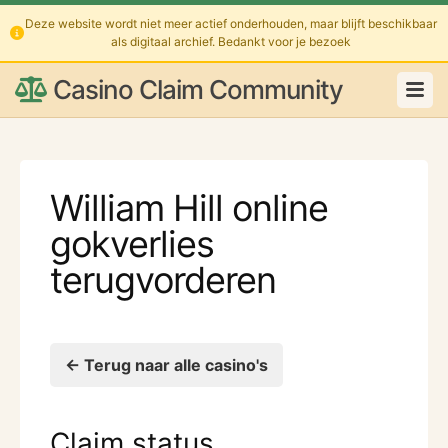
Deze website wordt niet meer actief onderhouden, maar blijft beschikbaar
als digitaal archief. Bedankt voor je bezoek
Casino Claim Community
William Hill online
gokverlies
terugvorderen
← Terug naar alle casino's
Claim status