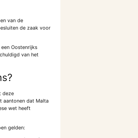
gen van de
besluiten de zaak voor
 een Oostenrijks
chuldigd van het
ms?
t deze
t aantonen dat Malta
ese wet heeft
oen gelden: