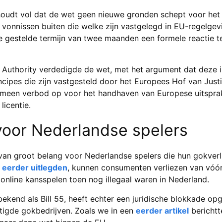
houdt vol dat de wet geen nieuwe gronden schept voor het
 vonnissen buiten die welke zijn vastgelegd in EU-regelgev
 gestelde termijn van twee maanden een formele reactie t
uthority verdedigde de wet, met het argument dat deze in
ncipes die zijn vastgesteld door het Europees Hof van Just
emeen verbod op voor het handhaven van Europese uitspra
licentie.
oor Nederlandse spelers
van groot belang voor Nederlandse spelers die hun gokver
e
eerder uitlegden
, kunnen consumenten verliezen van vóó
nline kansspelen toen nog illegaal waren in Nederland.
ekend als Bill 55, heeft echter een juridische blokkade o
tigde gokbedrijven. Zoals we in een
eerder artikel
berichtt