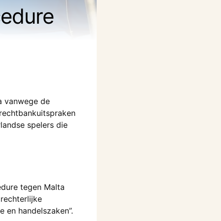
cedure
ta vanwege de
 rechtbankuitspraken
landse spelers die
edure tegen Malta
echterlijke
ke en handelszaken”.