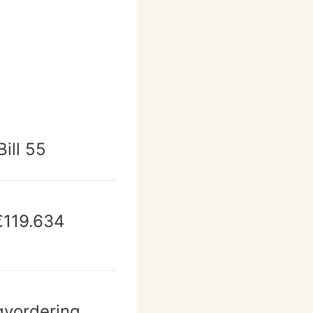
ill 55
€119.634
gvordering