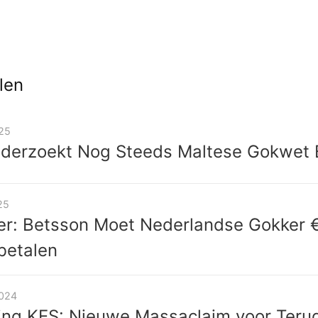
len
025
derzoekt Nog Steeds Maltese Gokwet B
25
er: Betsson Moet Nederlandse Gokker 
betalen
2024
ting KES: Nieuwe Massaclaim voor Teru