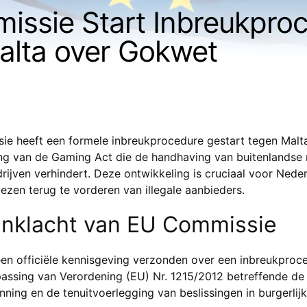
ssie Start Inbreukpro
alta over Gokwet
e heeft een formele inbreukprocedure gestart tegen Mal
ging van de Gaming Act die de handhaving van buitenlandse
ijven verhindert. Deze ontwikkeling is cruciaal voor Neder
ezen terug te vorderen van illegale aanbieders.
anklacht van EU Commissie
en officiële kennisgeving verzonden over een inbreukproc
ssing van Verordening (EU) Nr. 1215/2012 betreffende de r
ning en de tenuitvoerlegging van beslissingen in burgerlij