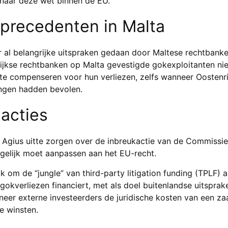
naar deze wet binnen de EU.
 precedenten in Malta
n er al belangrijke uitspraken gedaan door Maltese rechtban
rijkse rechtbanken op Malta gevestigde gokexploitanten n
 te compenseren voor hun verliezen, zelfs wanneer Oostenr
ingen hadden bevolen.
eacties
 Agius uitte zorgen over de inbreukactie van de Commissie
gelijk moet aanpassen aan het EU-recht.
 om de “jungle” van third-party litigation funding (TPLF) 
 gokverliezen financiert, met als doel buitenlandse uitsprake
eer externe investeerders de juridische kosten van een zaa
e winsten.