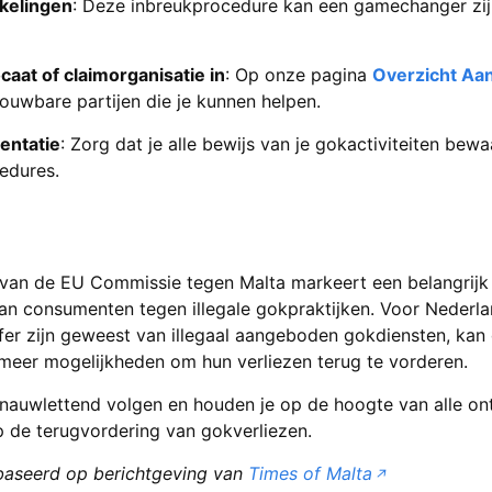
kelingen
: Deze inbreukprocedure kan een gamechanger zi
aat of claimorganisatie in
: Op onze pagina
Overzicht Aa
rouwbare partijen die je kunnen helpen.
entatie
: Zorg dat je alle bewijs van je gokactiviteiten bew
edures.
van de EU Commissie tegen Malta markeert een belangrijk k
n consumenten tegen illegale gokpraktijken. Voor Nederla
ffer zijn geweest van illegaal aangeboden gokdiensten, kan
ot meer mogelijkheden om hun verliezen terug te vorderen.
nauwlettend volgen en houden je op de hoogte van alle on
p de terugvordering van gokverliezen.
gebaseerd op berichtgeving van
Times of Malta
↗