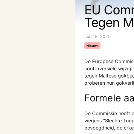
EU Commi
Tegen M
Jun 18, 2025
Nieuws
De Europese Commissi
controversiële wijzi
tegen Maltese gokbedr
proberen hun gokverli
Formele a
De Commissie heeft e
wegens “Slechte Toepa
bevoegdheid, de erken